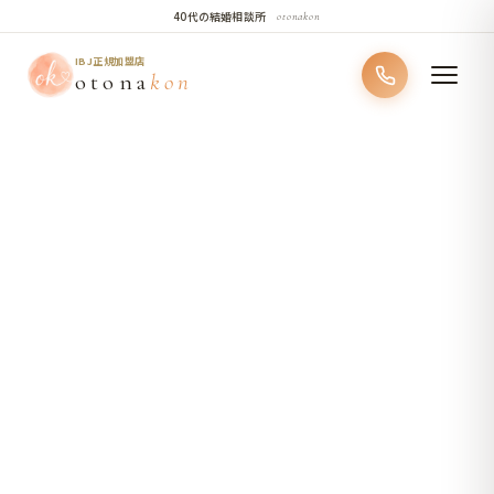
結び方
大人には、
40代の結婚相談所
otonakon
IBJ正規加盟店
otona
kon
が
あ