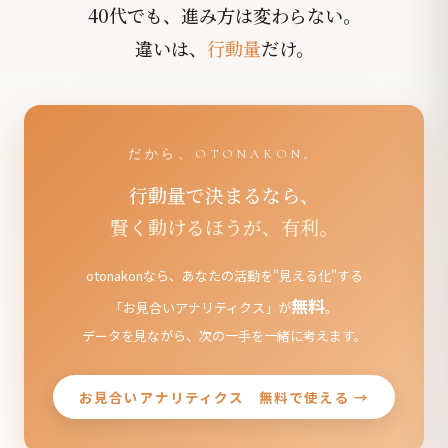
40代でも、進み方は変わらない。
違いは、
行動量
だけ。
だから、OTONAKON。
行動量で決まるなら、
賢く動けるほうが、有利。
otonakonなら、あなたの活動を"見える化"する
無料
「お見合いアナリティクス」が
。
データを見ながら、次の一手を一緒に考えます。
お見合いアナリティクス 無料で使える →