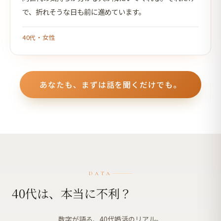
で、折れそうな日も前に進めています。
40代・女性
あなたも、まずは話を聞くだけでも。
DATA
4
0
代
は
、
本
当
に
不
利
？
数字が語る、40代婚活のリアル。