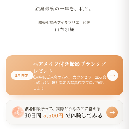
独身最後の一年を、私と。
結婚相談所アイラマリエ 代表
山内 沙織
ヘアメイク付き撮影プラン
をプ
レゼント
→
8月限定
8月中にご入会の方へ。カウンセラー立ち会
いのもと、弊社指定の写真館でプロが撮影
します
結婚相談所って、実際どうなの？に答える
→
30日間
5,500円
で体験してみる