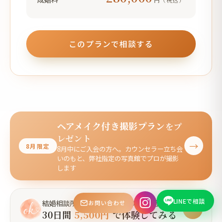
このプランで相談する
ヘアメイク付き撮影プラン
をプ
レゼント
→
8月限定
8月中にご入会の方へ。カウンセラー立ち会
いのもと、弊社指定の写真館でプロが撮影
します
結婚相談所って、実際どうなの？に答える
LINEで相談
お問い合わせ
→
30日間
5,500円
で体験してみる